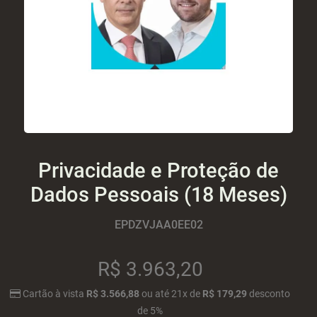
Privacidade e Proteção de
Dados Pessoais (18 Meses)
EPDZVJAA0EE02
R$
3.963,20
Cartão
à vista
R$ 3.566,88
ou
até
21x
de
R$ 179,29
desconto
de 5%