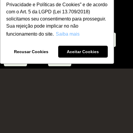
(11) 95650-3490
Privacidade e Políticas de Cookies” e de acordo
com o Art. 5 da LGPD (Lei 13.709/2018)
relacionamento@epd.edu.br
solicitamos seu consentimento para prosseguir.
Área LGPD
Sua rejeição pode implicar no não
funcionamento do site.
Saiba mais
Recusar Cookies
Aceitar Cookies