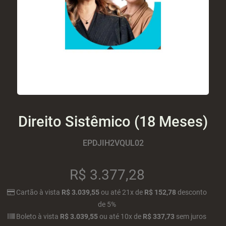
Direito Sistêmico (18 Meses)
EPDJIH2VQUL02
R$
3.377,28
Cartão
à vista
R$ 3.039,55
ou
até
21x
de
R$ 152,78
desconto
de 5%
Boleto
à vista
R$ 3.039,55
ou
até
10x
de
R$ 337,73
sem juros