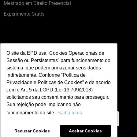
Mestrado em Direito Presencial
Experimente Grátis
Contato
O site da EPD usa “Cookies Operacionais de
Sessão ou Persistentes” para funcionamento do
sistema, que podem armazenar seus dados
Formulário de Contato
indiretamente. Conforme “Política de
(11) 95650-3490
Privacidade e Políticas de Cookies” e de acordo
com o Art. 5 da LGPD (Lei 13.709/2018)
relacionamento@epd.edu.br
solicitamos seu consentimento para prosseguir.
Área LGPD
Sua rejeição pode implicar no não
funcionamento do site.
Saiba mais
Recusar Cookies
Aceitar Cookies