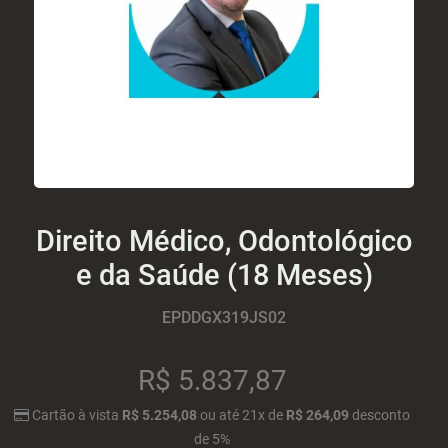
Direito Médico, Odontológico
e da Saúde (18 Meses)
EPDDGX319JS02
R$
5.837,87
Cartão
à vista
R$ 5.254,08
ou
até
21x
de
R$ 264,09
desconto
de 5%