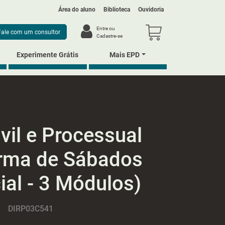
Área do aluno
Biblioteca
Ouvidoria
Entre ou
Cadastre-se
Experimente Grátis
Mais EPD
ivil e Processual
Turma de Sábados
ial - 3 Módulos)
DIRP03C541