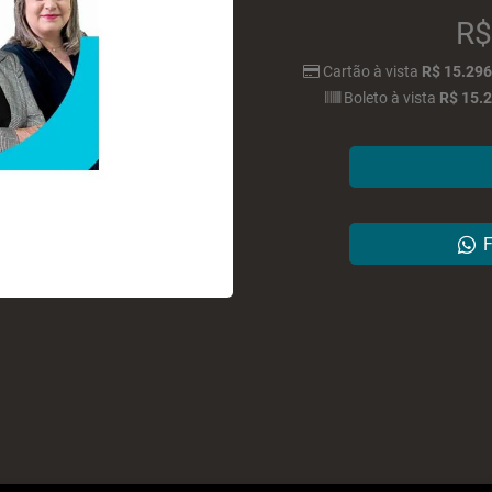
R$
Cartão
à vista
R$ 15.296
Boleto
à vista
R$ 15.