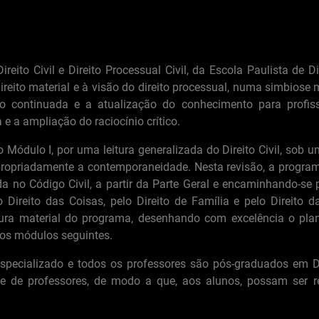
eito Civil e Direito Processual Civil, da Escola Paulista de D
reito material e à visão do direito processual, numa simbiose
o continuada e a atualização do conhecimento para profiss
 a ampliação do raciocínio crítico.
o Módulo I, por uma leitura generalizada do Direito Civil, sob
 apropriadamente a contemporaneidade. Nesta revisão, a progra
o Código Civil, a partir da Parte Geral e encaminhando-se pe
o Direito das Coisas, pelo Direito de Família e pelo Direito 
utura material do programa, desenhando com excelência o pl
nos módulos seguintes.
pecializado e todos os professores são pós-graduados em Dir
de de professores, de modo a que, aos alunos, possam ser r