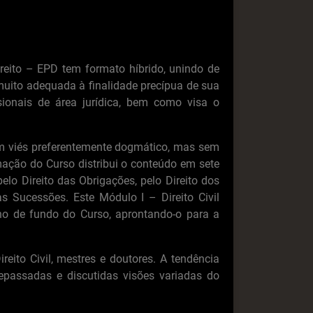
ireito – EPD tem formato híbrido, unindo de
 muito adequada à finalidade precípua de sua
ionais de área jurídica, bem como visa o
 um viés preferentemente dogmático, mas sem
mação do Curso distribui o conteúdo em sete
lo Direito das Obrigações, pelo Direito dos
das Sucessões. Este Módulo I – Direito Civil
ano de fundo do Curso, aprontando-o para a
eito Civil, mestres e doutores. A tendência
epassadas e discutidas visões variadas do